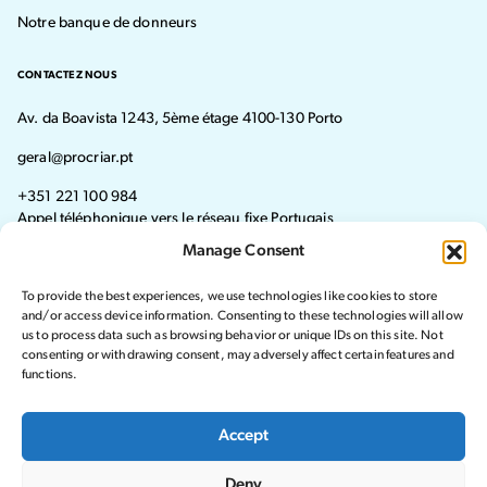
Notre banque de donneurs
CONTACTEZ NOUS
Av. da Boavista 1243, 5ème étage 4100-130 Porto
geral@procriar.pt
+351 221 100 984
Appel téléphonique vers le réseau fixe Portugais
Manage Consent
Du lundi au jeudi: de 8h30 à 19h30 Vendredi: de 8h30 à 16h30
To provide the best experiences, we use technologies like cookies to store
Visit our Facebook page
Visit our instagram page
and/or access device information. Consenting to these technologies will allow
us to process data such as browsing behavior or unique IDs on this site. Not
consenting or withdrawing consent, may adversely affect certain features and
functions.
© Procriar. Tous droits réservés
Accept
Politique de confidentialité
Deny
Registre des plaints et réclamations